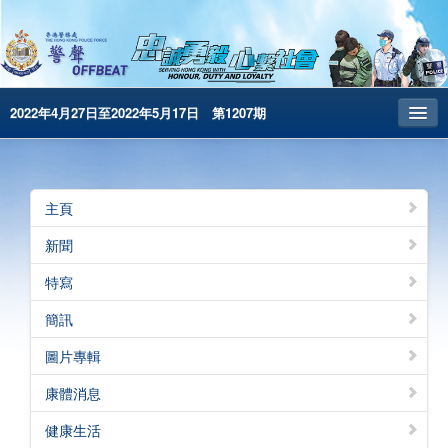
2022年4月27日至2022年5月17日 第1207期
主頁
昔日警聲
主頁
警務處主頁
新聞
简体版
特寫
English
簡訊
電子書版
圖片專輯
警聲特刊
康體消息
健康生活