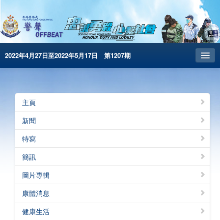
2022年4月27日至2022年5月17日 第1207期
主頁
昔日警聲
主頁
警務處主頁
新聞
简体版
特寫
English
簡訊
電子書版
圖片專輯
警聲特刊
康體消息
健康生活