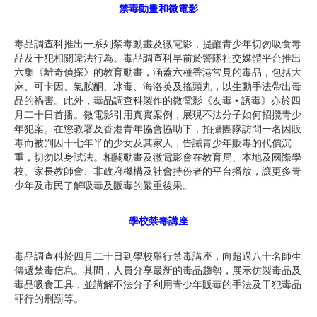
禁毒動畫和微電影
毒品調查科推出一系列禁毒動畫及微電影，提醒青少年切勿吸食毒
品及干犯相關違法行為。毒品調查科早前於警隊社交媒體平台推出
六集《離奇偵探》的教育動畫，涵蓋六種香港常見的毒品，包括大
麻、可卡因、氯胺酮、冰毒、海洛英及搖頭丸，以生動手法帶出毒
品的禍害。此外，毒品調查科製作的微電影《友毒 • 誘毒》亦於四
月二十日首播。微電影引用真實案例，展現不法分子如何招攬青少
年犯案。在懲教署及香港青年協會協助下，拍攝團隊訪問一名因販
毒而被判囚十七年半的少女及其家人，告誡青少年販毒的代價沉
重，切勿以身試法。相關動畫及微電影會在教育局、本地及國際學
校、家長教師會、非政府機構及社會持份者的平台播放，讓更多青
少年及市民了解吸毒及販毒的嚴重後果。
學校禁毒講座
毒品調查科於四月二十日到學校舉行禁毒講座，向超過八十名師生
傳遞禁毒信息。其間，人員分享最新的毒品趨勢，展示仿製毒品及
毒品吸食工具，並講解不法分子利用青少年販毒的手法及干犯毒品
罪行的刑罰等。