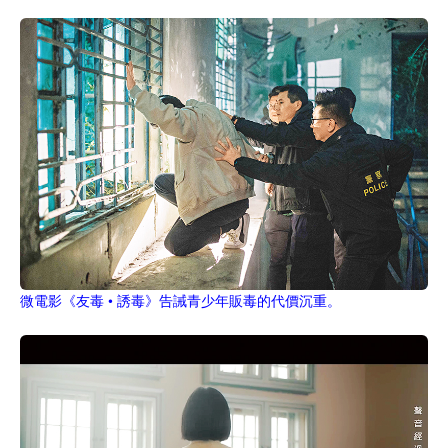
微電影《友毒 • 誘毒》告誡青少年販毒的代價沉重。