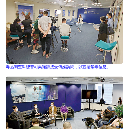
毒品調查科總警司吳頴詩接受傳媒訪問，以宣揚禁毒信息。