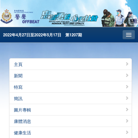
2022年4月27日至2022年5月17日 第1207期
主頁
昔日警聲
主頁
警務處主頁
新聞
简体版
特寫
English
簡訊
電子書版
圖片專輯
警聲特刊
康體消息
健康生活