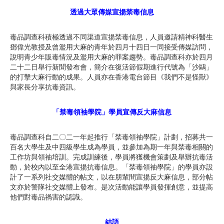
透過大眾傳媒宣揚禁毒信息
毒品調查科積極透過不同渠道宣揚禁毒信息，人員邀請精神科醫生
鄧偉光教授及曾濫用大麻的青年於四月十四日一同接受傳媒訪問，
說明青少年販毒情況及濫用大麻的罪案趨勢。毒品調查科亦於四月
二十二日舉行新聞發布會，簡介在復活節假期進行代號為「沙鷗」
的打擊大麻行動的成果。人員亦在香港電台節目《我們不是怪獸》
與家長分享抗毒資訊。
「禁毒領袖學院」學員宣傳反大麻信息
毒品調查科自二〇二一年起推行「禁毒領袖學院」計劃，招募共一
百名大學生及中四級學生成為學員，並參加為期一年與禁毒相關的
工作坊與領袖培訓。完成訓練後，學員將獲機會策劃及舉辦抗毒活
動，於校內以至全港宣揚抗毒信息。「禁毒領袖學院」的學員亦設
計了一系列社交媒體的帖文，以在朋輩間宣揚反大麻信息，部分帖
文亦於警隊社交媒體上發布。是次活動能讓學員發揮創意，並提高
他們對毒品禍害的認識。
結語