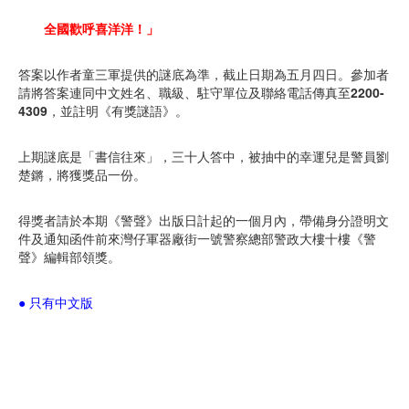
全國歡呼喜洋洋！」
答案以作者童三軍提供的謎底為準，截止日期為五月四日。參加者
請將答案連同中文姓名、職級、駐守單位及聯絡電話傳真至
2200-
4309
，並註明《有獎謎語》。
上期謎底是「書信往來」，三十人答中，被抽中的幸運兒是警員劉
楚鏘，將獲獎品一份。
得獎者請於本期《警聲》出版日計起的一個月內，帶備身分證明文
件及通知函件前來灣仔軍器廠街一號警察總部警政大樓十樓《警
聲》編輯部領獎。
● 只有中文版