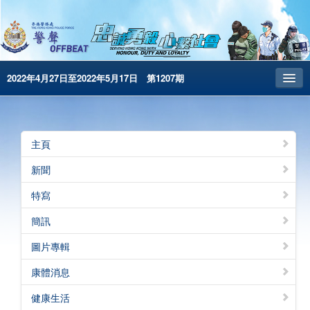
2022年4月27日至2022年5月17日 第1207期
主頁
昔日警聲
主頁
警務處主頁
新聞
简体版
特寫
English
簡訊
電子書版
圖片專輯
警聲特刊
康體消息
健康生活