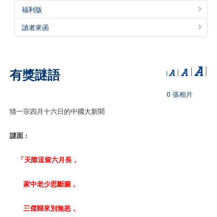
福利版
讀者來函
有獎謎語
0 張相片
猜一宗四月十六日的中國大新聞
謎面 :
「天際逗留六月長，
家中老少思斷腸，
三傑歸來別無恙，