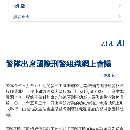
福利版
讀者來函
警隊出席國際刑警組織網上會議
1 張相片
警隊今年三月至五月期間參與由國際刑警組織舉辦的國際刑警反跨
境經濟罪行工作小組暨跨國大型行動「First Light 2022」。商業罪
案調查科、聯絡事務科和東九龍總區刑事總部人員代表香港警務處
於二〇二二年五月三十一日出席該行動的總結會議。會議以網上形
式舉行，由被借調至法國里昂國際刑警組織秘書處的警司張霆鋒統
籌。
國際刑警反跨境經濟罪行工作小組是國際刑警組織金融犯罪及反貪