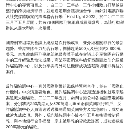
污中心的專責項目之一。自二〇一三年起，工作小組致力打擊越趨
盛行的跨境經濟罪行，並透過定期會議加強合作，而針對電訊詐騙
及社交媒體騙案的跨國聯合行動「First Light 2022」於二〇二二年
三月至五月展開，共有76個國際刑警組織成員國參與，為該行動舉
辦以來最大型的一次規模。
國際刑警組織於會議上總結是次行動成果，並介紹相關罪行的最新
趨勢。香港警隊全力配合行動，拘捕超過500人及檢獲約2 800萬
美元。東九龍總區刑事總部總督察莫子威在會議上分享警隊在行動
中的工作經驗及執法成果，商業罪案調查科總督察顏凱欣則介紹反
詐騙協調中心，以及分享與海外司法機構成功追截跨境犯罪得益的
案件。
反詐騙協調中心一直與國際刑警組織保持緊密合作，並在「國際止
付機制」中扮演重要角色。反詐騙協調中心近期透過機制就兩宗騙
案追截大額騙款。二〇二二年五月，兩間香港公司各自誤墮電郵騙
案，分別將約250萬港元及820萬港元匯至兩個英國銀行帳戶。反
詐騙協調中心人員迅速透過機制通知英國警方及當地銀行，成功追
截逾九成款項。另外，反詐騙協調中心於今年五月初接獲機制通
報，與本地銀行合作揭發一宗未被舉報的貸款欺詐案，成功追截逾
200萬港元的騙款。