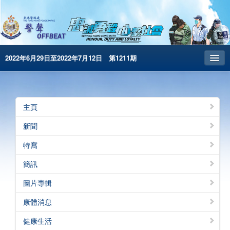
2022年6月29日至2022年7月12日 第1211期
主頁
昔日警聲
主頁
警務處主頁
新聞
简体版
特寫
English
簡訊
電子書版
圖片專輯
警聲特刊
康體消息
健康生活