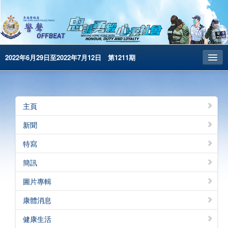
2022年6月29日至2022年7月12日 第1211期
主頁
昔日警聲
主頁
警務處主頁
新聞
简体版
特寫
English
簡訊
電子書版
圖片專輯
警聲特刊
康體消息
健康生活