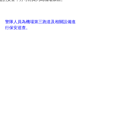
警隊人員為機場第三跑道及相關設備進
行保安巡查。