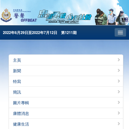
2022年6月29日至2022年7月12日 第1211期
主頁
昔日警聲
主頁
警務處主頁
新聞
简体版
特寫
English
簡訊
電子書版
圖片專輯
警聲特刊
康體消息
健康生活