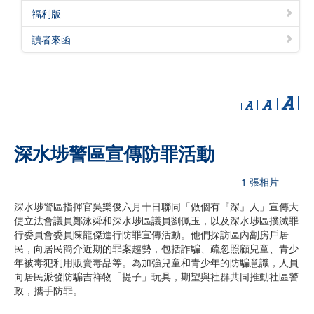
福利版
讀者來函
深水埗警區宣傳防罪活動
1 張相片
深水埗警區指揮官吳樂俊六月十日聯同「做個有『深』人」宣傳大
使立法會議員鄭泳舜和深水埗區議員劉佩玉，以及深水埗區撲滅罪
行委員會委員陳龍傑進行防罪宣傳活動。他們探訪區內劏房戶居
民，向居民簡介近期的罪案趨勢，包括詐騙、疏忽照顧兒童、青少
年被毒犯利用販賣毒品等。為加強兒童和青少年的防騙意識，人員
向居民派發防騙吉祥物「提子」玩具，期望與社群共同推動社區警
政，攜手防罪。