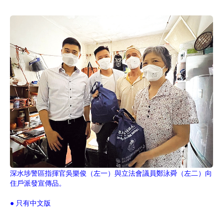
深水埗警區指揮官吳樂俊（左一）與立法會議員鄭泳舜（左二）向
住戶派發宣傳品。
● 只有中文版