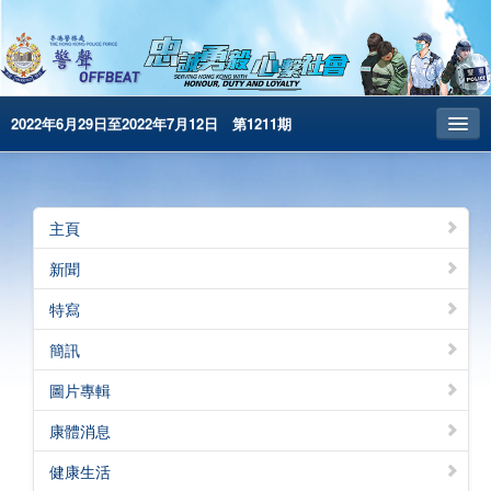
2022年6月29日至2022年7月12日 第1211期
主頁
昔日警聲
主頁
警務處主頁
新聞
简体版
特寫
English
簡訊
電子書版
圖片專輯
警聲特刊
康體消息
健康生活