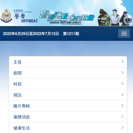
2022年6月29日至2022年7月12日 第1211期
主頁
昔日警聲
主頁
警務處主頁
新聞
简体版
特寫
English
簡訊
電子書版
圖片專輯
警聲特刊
康體消息
健康生活