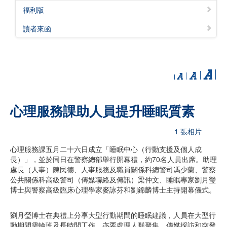
福利版
讀者來函
心理服務課助人員提升睡眠質素
1 張相片
心理服務課五月二十六日成立「睡眠中心（行動支援及個人成
長）」，並於同日在警察總部舉行開幕禮，約70名人員出席。助理
處長（人事）陳民德、人事服務及職員關係科總警司馮少蘭、警察
公共關係科高級警司（傳媒聯絡及傳訊）梁仲文、睡眠專家劉月瑩
博士與警察高級臨床心理學家麥詠芬和劉錦麟博士主持開幕儀式。
劉月瑩博士在典禮上分享大型行動期間的睡眠建議，人員在大型行
動期間需輪班及長時間工作，亦要處理人群聚集、傳媒採訪和突發