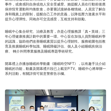
事件，或會感到自身或他人安全受威脅。她提醒人員在行動前後應
保持恆常運動和均衡飲食，亦要嘗試接納各種情緒。人員宜了解自
身和職責上的限制，提醒自己工作的意義，以降低壓力激素水平和
提升心理彈性。同袍亦可交流感受，互相支持和鼓勵。
睡眠中心集合研究、治療及教育，亦是心理服務課「真 • 英雄」三
年心理健康推廣計劃中的重要一環。中心旨在加強人員對睡眠科學
的認識，協助他們改善睡眠素質以提升心理韌性。服務範圍包括教
育及推廣睡眠科學知識、睡眠障礙評估、個人及小組睡眠疾病治
療、 轉介外間專業服務及睡眠專題學術研究。
開幕禮上亦播放睡眠科學動畫《睡眠時空NFT》，以有趣手法介紹
睡眠的功能，動畫及開幕禮片段已上載至P-TV。睡眠中心將舉辦一
系列活動，有關詳情可留意警察告示欄。