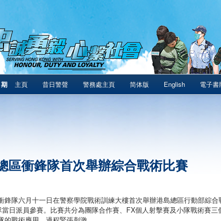
1期
主頁
昔日警聲
警務處主頁
简体版
English
電子書
總區衝鋒隊首次舉辦綜合戰術比賽
衝鋒隊六月十一日在警察學院戰術訓練大樓首次舉辦港島總區行動部綜合
隊當日派員參賽。比賽共分為團隊合作賽、FX個人射擊賽及小隊戰術賽三
隊的戰術應用，過程緊張刺激。