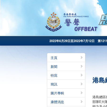
2022年6月29日至2022年7月12日 第121
主頁
新聞
特寫
港島
簡訊
圖片專輯
港島總區
部隊E大
康體消息
能力及小