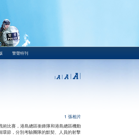
版
警聲特刊
1 張相片
戰術比賽，港島總區衝鋒隊和港島總區機動
個環節，分別考驗團隊的默契、人員的射擊