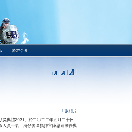
版
警聲特刊
1 張相片
獎典禮2021」於二〇二二年五月二十日
線人員士氣。灣仔警區指揮官陳思達擔任典