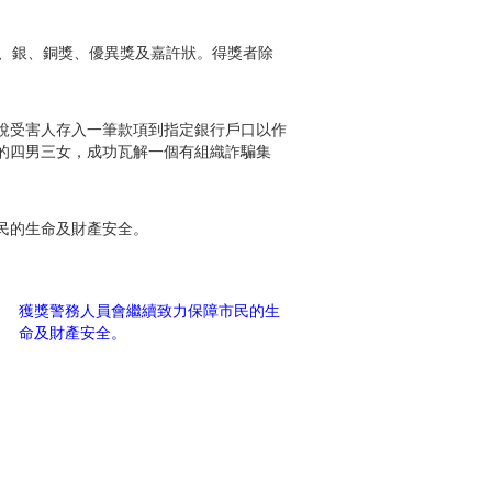
金、銀、銅獎、優異獎及嘉許狀。得獎者除
說受害人存入一筆款項到指定銀行戶口以作
的四男三女，成功瓦解一個有組織詐騙集
民的生命及財產安全。
獲獎警務人員會繼續致力保障市民的生
命及財產安全。