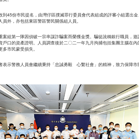
收到45份巿民提名，由灣仔區撲滅罪行委員會代表組成的評審小組選出
人員外，亦包括東區警區警民關係組人員。
重案組第一隊因偵破一宗串謀詐騙案而榮獲金獎。騙徒訛稱銀行職員，遊
資戶口的資產證明。人員調查後於二〇二一年九月拘捕包括集團主腦在內
更多市民蒙受損失。
者表示警務人員會繼續秉持「忠誠勇毅 心繫社會」的精神，致力保障市