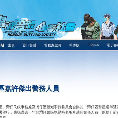
1期
主頁
昔日警聲
警務處主頁
简体版
English
電子書
區嘉許傑出警務人員
區、灣仔民政事務處及灣仔區撲滅罪行委員會合辦的「灣仔區警星選舉暨頒
署舉行，表揚過去一年於灣仔警區執勤時表現卓越的警務人員，以提升前
嘉賓。