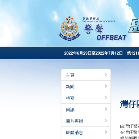
2022年6月29日至2022年7月12日 第121
主頁
新聞
特寫
灣仔
簡訊
圖片專輯
由灣仔警
在灣仔警
康體消息
禮的頒獎