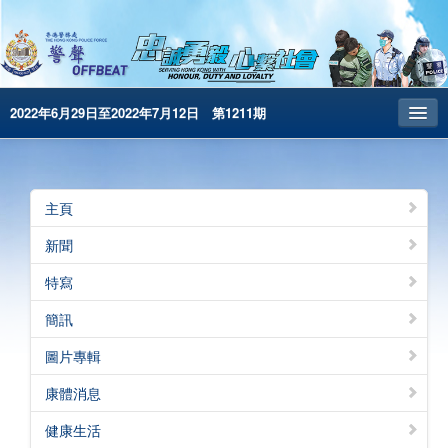
2022年6月29日至2022年7月12日 第1211期
主頁
昔日警聲
主頁
警務處主頁
新聞
简体版
特寫
English
簡訊
電子書版
圖片專輯
警聲特刊
康體消息
健康生活