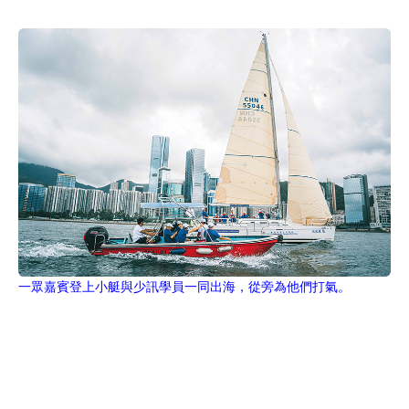
一眾嘉賓登上小艇與少訊學員一同出海，從旁為他們打氣。