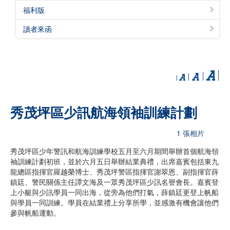
福利版
讀者來函
秀茂坪區少訊航海領袖訓練計劃
1 張相片
秀茂坪區少年警訊和航海訓練學校五月至六月期間舉辦首個航海領
袖訓練計劃初班，並於六月五日舉辦結業典禮，出席嘉賓包括東九
龍總區指揮官羅越榮博士、秀茂坪警區指揮官謝翠恩、副指揮官薛
鎮廷、警民關係主任譚文海及一眾秀茂坪區少訊名譽會長。嘉賓登
上小艇與少訊學員一同出海，從旁為他們打氣，薛鎮廷更登上帆船
與學員一同訓練。學員在結業禮上分享所學，並感激有機會讓他們
參與帆船運動。