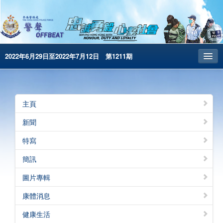
2022年6月29日至2022年7月12日 第1211期
主頁
昔日警聲
主頁
警務處主頁
新聞
简体版
特寫
English
簡訊
電子書版
圖片專輯
警聲特刊
康體消息
健康生活