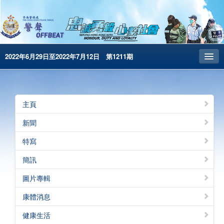
2022年6月29日至2022年7月12日 第1211期
主頁
昔日警聲
主頁
警務處主頁
新聞
简体版
特寫
English
簡訊
電子書版
圖片專輯
警聲特刊
康體消息
健康生活