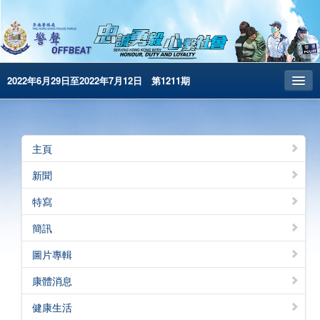
2022年6月29日至2022年7月12日 第1211期
主頁
昔日警聲
主頁
警務處主頁
新聞
简体版
特寫
English
簡訊
電子書版
圖片專輯
警聲特刊
康體消息
健康生活