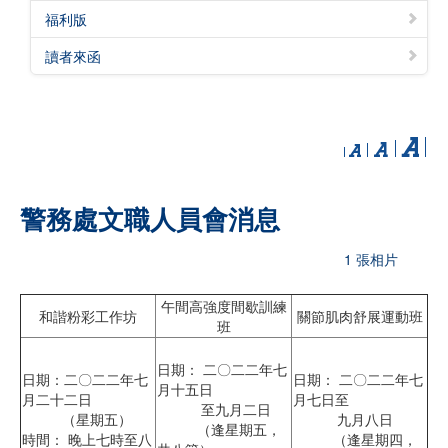
福利版
讀者來函
警務處文職人員會消息
1 張相片
午間高強度間歇訓練
和諧粉彩工作坊
關節肌肉舒展運動班
班
日期： 二〇二二年七
日期：二〇二二年七
日期： 二〇二二年七
月十五日
月二十二日
月七日至
至九月二日
（星期五）
九月八日
（逢星期五，
時間： 晚上七時至八
（逢星期四，