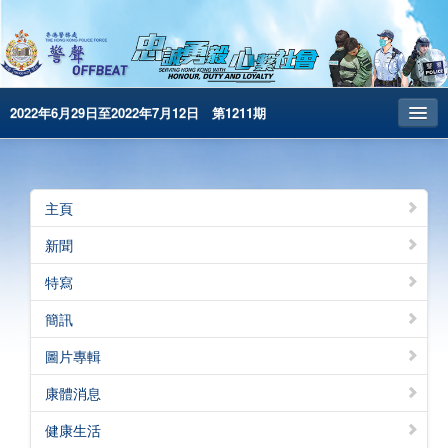
2022年6月29日至2022年7月12日 第1211期
主頁
昔日警聲
主頁
警務處主頁
新聞
简体版
特寫
English
簡訊
電子書版
圖片專輯
警聲特刊
康體消息
健康生活