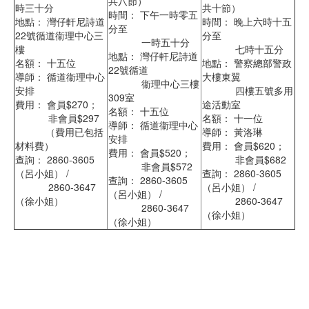
共八節）
時三十分
共十節）
時間： 下午一時零五
地點： 灣仔軒尼詩道
時間： 晚上六時十五
分至
22號循道衞理中心三
分至
一時五十分
樓
七時十五分
地點： 灣仔軒尼詩道
名額： 十五位
地點： 警察總部警政
22號循道
導師： 循道衞理中心
大樓東翼
衞理中心三樓
安排
四樓五號多用
309室
費用： 會員$270；
途活動室
名額： 十五位
非會員$297
名額： 十一位
導師： 循道衞理中心
（費用已包括
導師： 黃洛琳
安排
材料費）
費用： 會員$620；
費用： 會員$520；
查詢： 2860-3605
非會員$682
非會員$572
（呂小姐） /
查詢： 2860-3605
查詢： 2860-3605
2860-3647
（呂小姐） /
（呂小姐） /
（徐小姐）
2860-3647
2860-3647
（徐小姐）
（徐小姐）