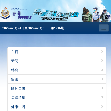
2022年8月24日至2022年9月6日 第1215期
主頁
昔日警聲
主頁
警務處主頁
新聞
简体版
特寫
English
簡訊
電子書版
圖片專輯
警聲特刊
康體消息
健康生活