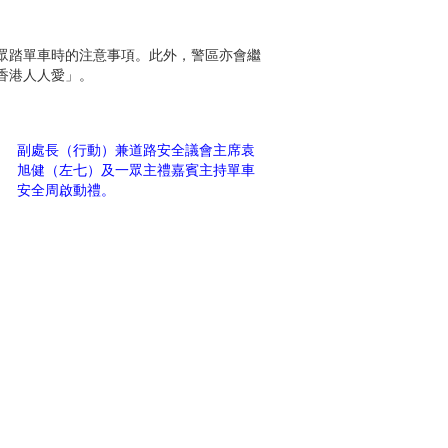
眾踏單車時的注意事項。此外，警區亦會繼
香港人人愛」。
副處長（行動）兼道路安全議會主席袁
旭健（左七）及一眾主禮嘉賓主持單車
安全周啟動禮。