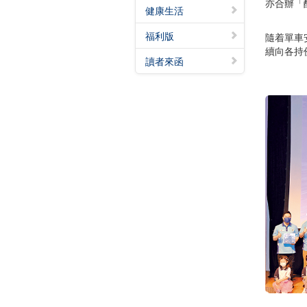
亦合辦「
健康生活
福利版
隨着單車
續向各持
讀者來函