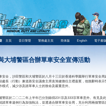
期
主頁
昔日警聲
警務處主頁
简体版
English
電子書
與大埔警區合辦單車安全宣傳活動
車安全，沙田警區和大埔警區於八月十三日於香港科學園舉行單車安全周
副處長（行動）兼道路安全議會主席袁旭健擔任主禮嘉賓，他致辭時表示
作模式，減少涉及踏單車人士的致命及嚴重意外。
埔警區於二〇二二年上半年已分別錄得231宗及333宗單車意外。有見及此
就踏單車違例行為加強執法，並透過合辦單車安全周，充分利用兩個警區