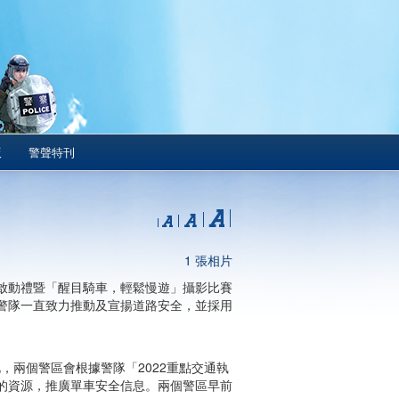
版
警聲特刊
1 張相片
啟動禮暨「醒目騎車，輕鬆慢遊」攝影比賽
警隊一直致力推動及宣揚道路安全，並採用
，兩個警區會根據警隊「2022重點交通執
的資源，推廣單車安全信息。兩個警區早前