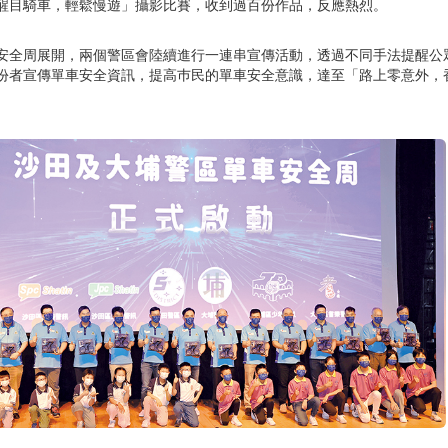
醒目騎車，輕鬆慢遊」攝影比賽，收到過百份作品，反應熱烈。
安全周展開，兩個警區會陸續進行一連串宣傳活動，透過不同手法提醒公
份者宣傳單車安全資訊，提高巿民的單車安全意識，達至「路上零意外，