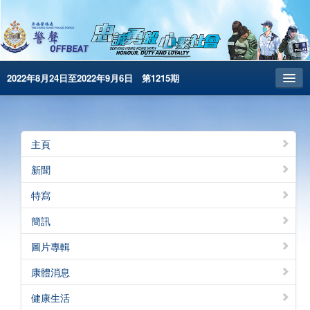
2022年8月24日至2022年9月6日 第1215期
主頁
昔日警聲
主頁
警務處主頁
新聞
简体版
特寫
English
簡訊
電子書版
圖片專輯
警聲特刊
康體消息
健康生活