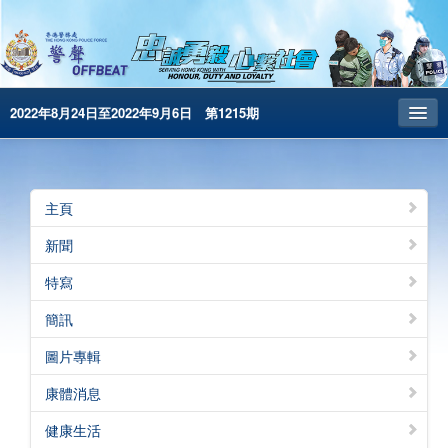
2022年8月24日至2022年9月6日 第1215期
主頁
昔日警聲
主頁
警務處主頁
新聞
简体版
特寫
English
簡訊
電子書版
圖片專輯
警聲特刊
康體消息
健康生活