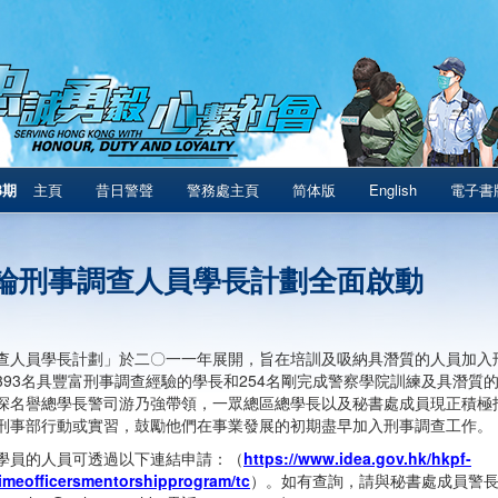
3期
主頁
昔日警聲
警務處主頁
简体版
English
電子書
輪刑事調查人員學長計劃全面啟動
查人員學長計劃」於二〇一一年展開，旨在培訓及吸納具潛質的人員加入
393名具豐富刑事調查經驗的學長和254名剛完成警察學院訓練及具潛質
深名譽總學長警司游乃強帶領，一眾總區總學長以及秘書處成員現正積極
刑事部行動或實習，鼓勵他們在事業發展的初期盡早加入刑事調查工作。
學員的人員可透過以下連結申請：（
https://www.idea.gov.hk/hkpf-
rimeofficersmentorshipprogram/tc
）。如有查詢，請與秘書處成員警長許