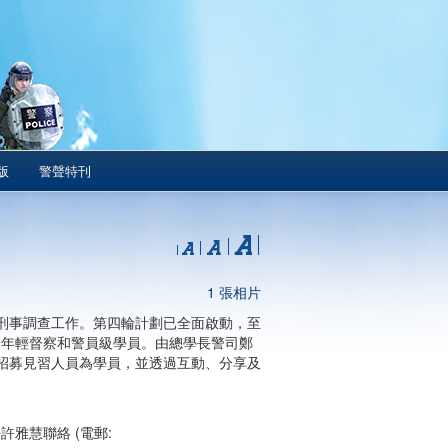
版
警聲特刊
1 張相片
刑事調查工作。第四輪計劃已全面啟動，至
的年輕督察和警員級學員。由總學長警司鄭
招募見習人員為學員，並透過互動、分享及
雅慧聯絡 (電郵: