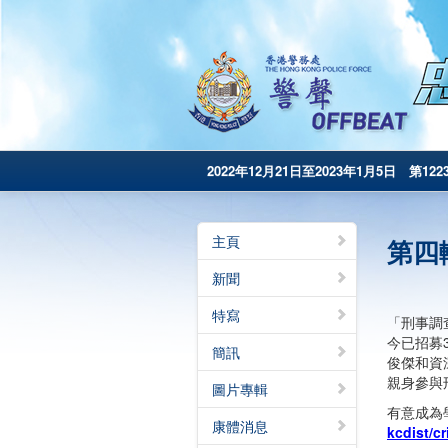
2022年12月21日至2023年1月5日 第122
主頁
第四
新聞
特寫
「刑事調
今已招募
簡訊
俊傑和資
親身參與
圖片專輯
有意成為
康體消息
kcdist/c