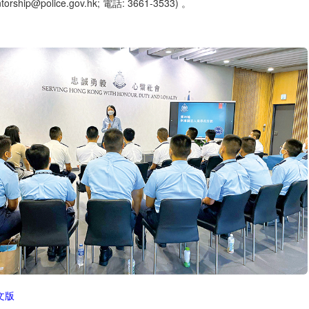
torship@police.gov.hk; 電話: 3661-3533) 。
文版