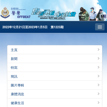
2022年12月21日至2023年1月5日 第1223期
主頁
昔日警聲
主頁
警務處主頁
新聞
简体版
特寫
English
簡訊
電子書版
圖片專輯
警聲特刊
康體消息
健康生活