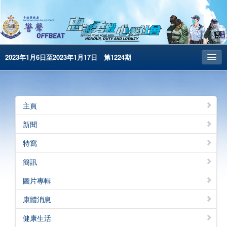
2023年1月6日至2023年1月17日 第1224期
主頁
昔日警聲
主頁
警務處主頁
新聞
简体版
特寫
English
簡訊
電子書版
圖片專輯
警聲特刊
康體消息
健康生活