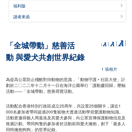
福利版
讀者來函
「全城帶動」慈善活
動 與愛犬共創世界紀錄
1 張相片
為提高公眾防止殘酷對待動物的意識，「動物守護 • 社區大使」計
劃於二〇二二年十二月十一日在海洋公園舉行「護動慶回歸」壓軸
活動——「全城帶動」慈善尋寶活動。
活動配合香港特別行政區成立25周年，共設置25個關卡，讓近1
000名參加者帶同超過200隻寵物犬透過活動學習愛護動物知識。
活動更邀得藝人周嘉洛及其愛犬參與，向公眾宣傳保護動物信息及
推廣計劃。帶同狗隻的參加者於活動前與愛犬擁抱，創下「最多人
同時擁抱狗狗」的世界紀錄。