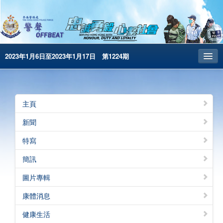
2023年1月6日至2023年1月17日 第1224期
主頁
昔日警聲
主頁
警務處主頁
新聞
简体版
特寫
English
簡訊
電子書版
圖片專輯
警聲特刊
康體消息
健康生活