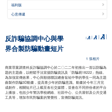
福利版
心意傳遞
反詐騙協調中心與學
界合製防騙動畫短片
1 張相片
商業罪案調查科反詐騙協調中心於二〇二二年初推出一首以防騙為
題的主題曲，以輕鬆手法宣揚防騙資訊及「防騙易18222」熱線。
為加強宣傳效果，中心與順德聯誼總會翁祐中學的學生一同為主題
曲製作防騙3D動畫，提高青少年的防騙意識。動畫於今年三月完
成創作，相關短片已上載至各社交媒體，並會在不同持份者的平台
上播放，包括少年警訊學校網絡、社區中心、公共屋邨及公共交通
工具等，增加市民對騙案的警覺性，宣傳防騙資訊。