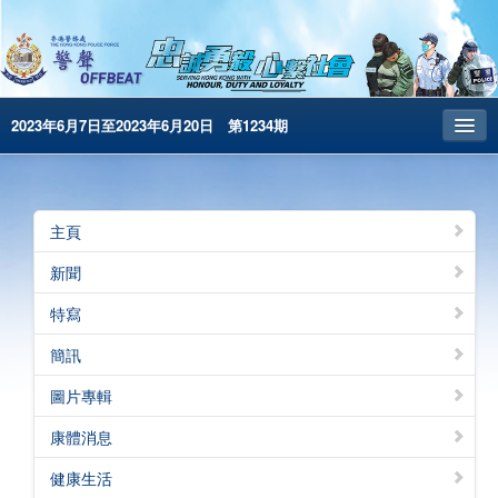
2023年6月7日至2023年6月20日 第1234期
主頁
昔日警聲
主頁
警務處主頁
新聞
简体版
特寫
English
簡訊
電子書版
圖片專輯
警聲特刊
康體消息
健康生活