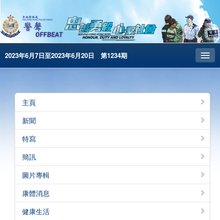
2023年6月7日至2023年6月20日 第1234期
主頁
昔日警聲
主頁
警務處主頁
新聞
简体版
特寫
English
簡訊
電子書版
圖片專輯
警聲特刊
康體消息
健康生活