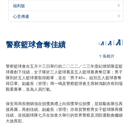
福利版
心意傳遞
警察籃球會奪佳績
1 張相片
警察籃球會在五月十三日舉行的二〇二二／二三年度紀律部隊盃籃
球賽創下佳績，女子隊於三人籃球賽及五人籃球賽勇奪亞軍；男子
隊則於五人籃球賽取得殿軍，並在「男子40+」組別五人籃球賽奪
得亞軍。副處長（管理）周一鳴及警察籃球會主席林鴻釧亦有到場
觀看賽事，並為人員打氣。
保安局局長鄧炳強在頒獎典禮上向得獎單位頒獎，並鼓勵各隊伍再
接再厲，再創佳績。副處長（管理）亦恭賀警察男女子籃球隊再獲
佳績，並祝願球隊七月在加拿大舉行的世界警察及消防運動會繼續
大放異彩。