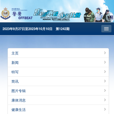
2023年9月27日至2023年10月10日 第1242期
主页
昔日警声
主页
警务处主页
新闻
繁體版
特写
English
简讯
电子书版
图片专辑
警声特刊
康体消息
健康生活