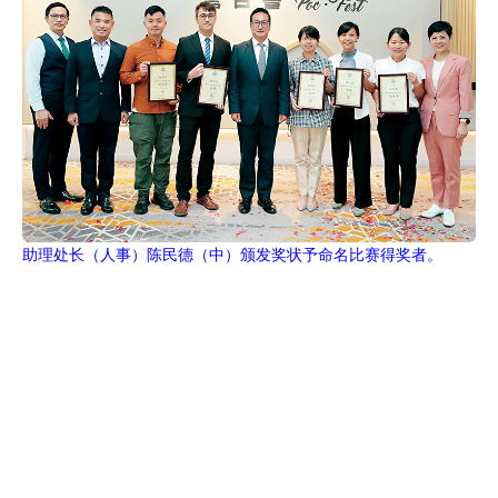
助理处长（人事）陈民德（中）颁发奖状予命名比赛得奖者。