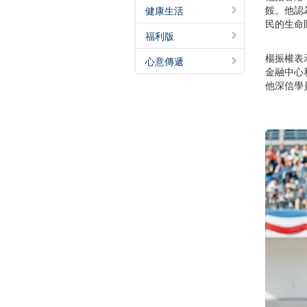
餒。他認
健康生活
民的生命
福利版
楊振權表
心意傳遞
金融中心
他深信學