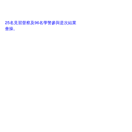
25名見習督察及96名學警參與是次結業
會操。