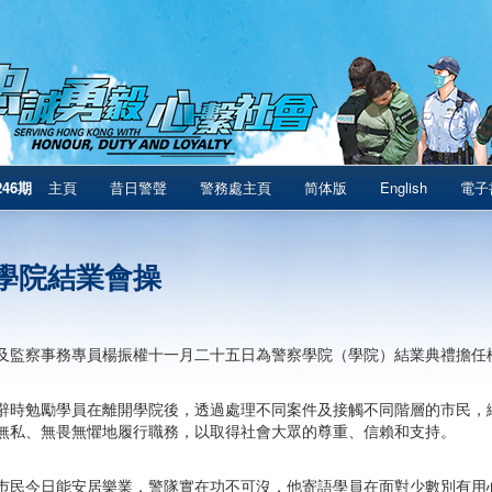
246期
主頁
昔日警聲
警務處主頁
简体版
English
電子
學院結業會操
及監察事務專員楊振權十一月二十五日為警察學院（學院）結業典禮擔任檢
辭時勉勵學員在離開學院後，透過處理不同案件及接觸不同階層的市民，
無私、無畏無懼地履行職務，以取得社會大眾的尊重、信賴和支持。
巿民今日能安居樂業，警隊實在功不可沒，他寄語學員在面對少數別有用