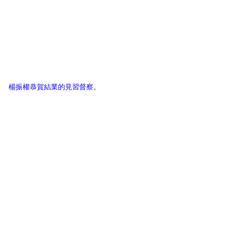
楊振權恭賀結業的見習督察。