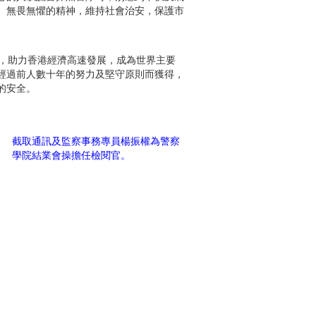
、無畏無懼的精神，維持社會治安，保護市
一，助力香港經濟高速發展，成為世界主要
經過前人數十年的努力及堅守原則而獲得，
的安全。
截取通訊及監察事務專員楊振權為警察
學院結業會操擔任檢閱官。