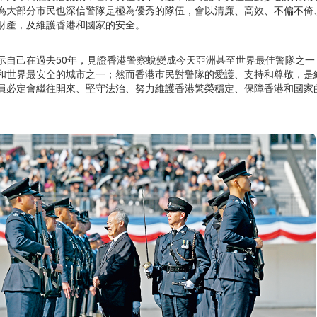
為大部分市民也深信警隊是極為優秀的隊伍，會以清廉、高效、不偏不倚
財產，及維護香港和國家的安全。
示自己在過去50年，見證香港警察蛻變成今天亞洲甚至世界最佳警隊之
和世界最安全的城市之一；然而香港巿民對警隊的愛護、支持和尊敬，是
員必定會繼往開來、堅守法治、努力維護香港繁榮穩定、保障香港和國家