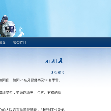
書版
警聲特刊
3 張相片
閱官，檢閱25名見習督察及96名學警。
繼續學習，並須以謙卑、包容、有禮的態
心的人以謊言抹黑警隊時，別感到不快及氣