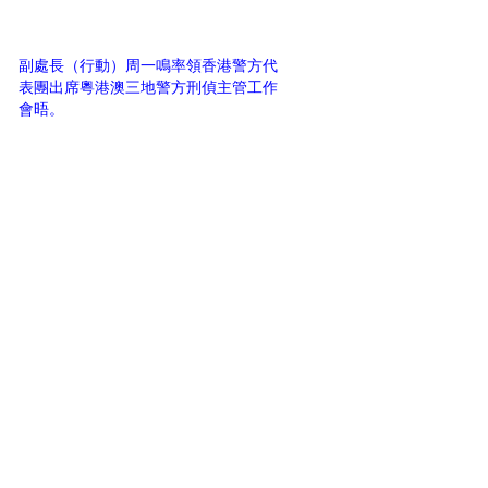
副處長（行動）周一鳴率領香港警方代
表團出席粵港澳三地警方刑偵主管工作
會晤。