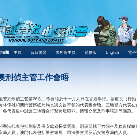
246期
主頁
昔日警聲
警務處主頁
简体版
English
電子
澳刑偵主管工作會晤
地警方刑偵主管第26次工作會晤於十一月九日在香港舉行。副處長（行
長林偉雄和澳門警察總局局長梁文昌率領的代表團會晤。三地警方代表在
。各代表集中討論三地聯合打擊跨境犯罪、情報交流及刑事培訓等議題。
的香港代表包括刑事及保安處處長葉雲龍、刑事部轄下六個科及負責聯絡
安局人員；澳門代表包括警察總局、司法警察局及治安警察局的人員。