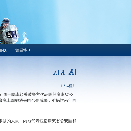
書版
警聲特刊
1 張相片
動）周一鳴率領香港警方代表團與廣東省公
會議上回顧過去的合作成果，並探討來年的
事務的人員；內地代表包括廣東省公安廳和