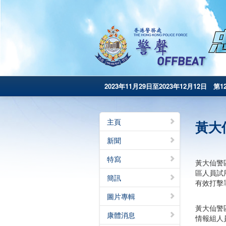
2023年11月29日至2023年12月12日 第1
主頁
黃大
新聞
特寫
黃大仙警
區人員試
簡訊
有效打擊
圖片專輯
黃大仙警
康體消息
情報組人