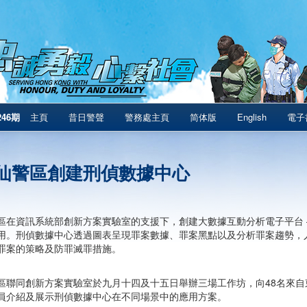
246期
主頁
昔日警聲
警務處主頁
简体版
English
電子
仙警區創建刑偵數據中心
區在資訊系統部創新方案實驗室的支援下，創建大數據互動分析電子平台 
用。刑偵數據中心透過圖表呈現罪案數據、罪案黑點以及分析罪案趨勢，
罪案的策略及防罪滅罪措施。
區聯同創新方案實驗室於九月十四及十五日舉辦三場工作坊，向48名來自
員介紹及展示刑偵數據中心在不同場景中的應用方案。