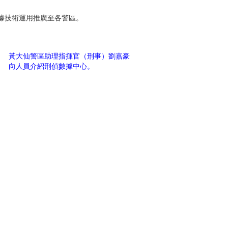
據技術運用推廣至各警區。
黃大仙警區助理指揮官（刑事）劉嘉豪
向人員介紹刑偵數據中心。