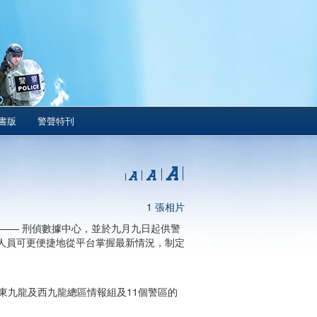
書版
警聲特刊
1 張相片
—— 刑偵數據中心，並於九月九日起供警
人員可更便捷地從平台掌握最新情況，制定
東九龍及西九龍總區情報組及11個警區的