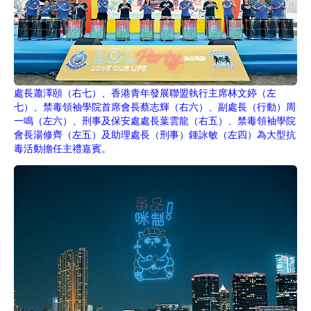
處長蕭澤頤（右七）、香港青年發展聯盟執行主席林文婷（左
七）、禁毒領袖學院首席會長蔡志輝（右六）、副處長（行動）周
一鳴（左六）、刑事及保安處處長葉雲龍（右五）、禁毒領袖學院
會長湯修齊（左五）及助理處長（刑事）鍾詠敏（左四）為大型抗
毒活動擔任主禮嘉賓。