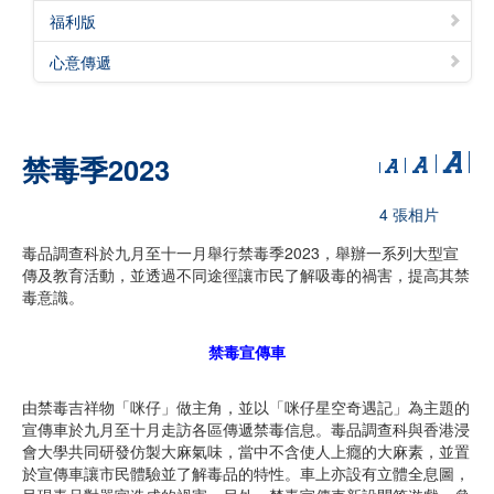
福利版
心意傳遞
禁毒季2023
4 張相片
毒品調查科於九月至十一月舉行禁毒季2023，舉辦一系列大型宣
傳及教育活動，並透過不同途徑讓市民了解吸毒的禍害，提高其禁
毒意識。
禁毒宣傳車
由禁毒吉祥物「咪仔」做主角，並以「咪仔星空奇遇記」為主題的
宣傳車於九月至十月走訪各區傳遞禁毒信息。毒品調查科與香港浸
會大學共同研發仿製大麻氣味，當中不含使人上癮的大麻素，並置
於宣傳車讓市民體驗並了解毒品的特性。車上亦設有立體全息圖，