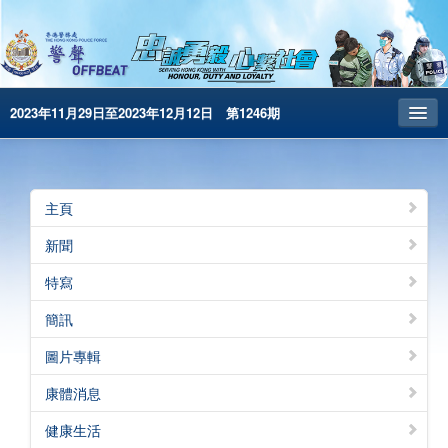
2023年11月29日至2023年12月12日 第1246期
主頁
昔日警聲
主頁
警務處主頁
新聞
简体版
特寫
English
簡訊
電子書版
圖片專輯
警聲特刊
康體消息
健康生活