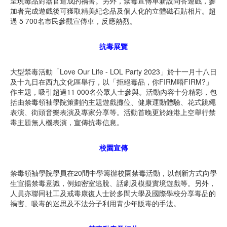
呈現毒品對器官造成的禍害。另外，禁毒宣傳車新設問答遊戲，參
加者完成遊戲後可獲取精美紀念品及個人化的立體磁石貼相片。超
過 5 700名市民參觀宣傳車，反應熱烈。
抗毒展覽
大型禁毒活動「Love Our Life - LOL Party 2023」於十一月十八日
及十九日在西九文化區舉行，以「拒絕毒品，你FIRM唔FIRM?」
作主題，吸引超過11 000名公眾人士參與。活動內容十分精彩，包
括由禁毒領袖學院策劃的主題遊戲攤位、健康運動體驗、花式跳繩
表演、街頭音樂表演及專家分享等。活動首晚更於維港上空舉行禁
毒主題無人機表演，宣傳抗毒信息。
校園宣傳
禁毒領袖學院學員在20間中學籌辦校園禁毒活動，以創新方式向學
生宣揚禁毒意識，例如密室逃脫、話劇及模擬實境遊戲等。另外，
人員亦聯同社工及戒毒康復人士於多間大學及國際學校分享毒品的
禍害、吸毒的迷思及不法分子利用青少年販毒的手法。