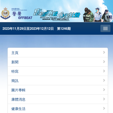
2023年11月29日至2023年12月12日 第1246期
主頁
昔日警聲
主頁
警務處主頁
新聞
简体版
特寫
English
簡訊
電子書版
圖片專輯
警聲特刊
康體消息
健康生活