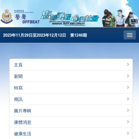
2023年11月29日至2023年12月12日 第1246期
主頁
昔日警聲
主頁
警務處主頁
新聞
简体版
特寫
English
簡訊
電子書版
圖片專輯
警聲特刊
康體消息
健康生活