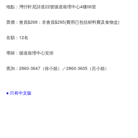
地點：灣仔軒尼詩道22號循道衞理中心4樓06室
票價：會員$268；非會員$295(費用已包括材料費及食物盒)
名額：12名
導師：循道衞理中心安排
查詢：2860-3647（徐小姐）／2860-3605（呂小姐）
● 只有中文版