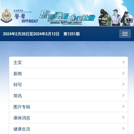
2024年2月28日至2024年3月12日 第1251期
主页
昔日警声
主页
警务处主页
新闻
繁體版
特写
English
简讯
电子书版
图片专辑
警声特刊
康体消息
健康生活