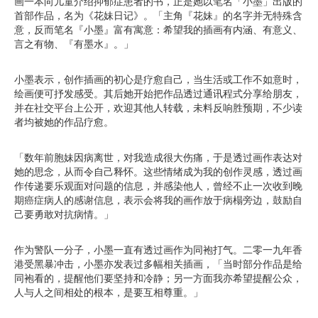
画一本向儿童介绍抑郁症患者的书，正是她以笔名「小墨」出版的
首部作品，名为《花妹日记》。「主角『花妹』的名字并无特殊含
意，反而笔名『小墨』富有寓意：希望我的插画有内涵、有意义、
言之有物、『有墨水』。」
小墨表示，创作插画的初心是疗愈自己，当生活或工作不如意时，
绘画便可抒发感受。其后她开始把作品透过通讯程式分享给朋友，
并在社交平台上公开，欢迎其他人转载，未料反响胜预期，不少读
者均被她的作品疗愈。
「数年前胞妹因病离世，对我造成很大伤痛，于是透过画作表达对
她的思念，从而令自己释怀。这些情绪成为我的创作灵感，透过画
作传递要乐观面对问题的信息，并感染他人，曾经不止一次收到晚
期癌症病人的感谢信息，表示会将我的画作放于病榻旁边，鼓励自
己要勇敢对抗病情。」
作为警队一分子，小墨一直有透过画作为同袍打气。二零一九年香
港受黑暴冲击，小墨亦发表过多幅相关插画，「当时部分作品是给
同袍看的，提醒他们要坚持和冷静；另一方面我亦希望提醒公众，
人与人之间相处的根本，是要互相尊重。」