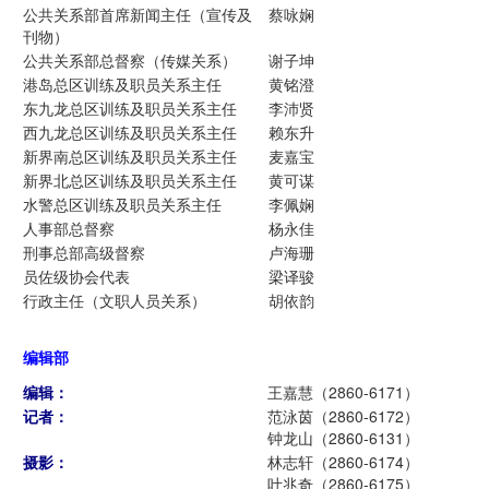
公共关系部首席新闻主任（宣传及
蔡咏娴
刊物）
公共关系部总督察（传媒关系）
谢子坤
港岛总区训练及职员关系主任
黄铭澄
东九龙总区训练及职员关系主任
李沛贤
西九龙总区训练及职员关系主任
赖东升
新界南总区训练及职员关系主任
麦嘉宝
新界北总区训练及职员关系主任
黄可谋
水警总区训练及职员关系主任
李佩娴
人事部总督察
杨永佳
刑事总部高级督察
卢海珊
员佐级协会代表
梁译骏
行政主任（文职人员关系）
胡依韵
编辑部
编辑：
王嘉慧（2860-6171）
记者：
范泳茵（2860-6172）
钟龙山（2860-6131）
摄影：
林志轩（2860-6174）
叶兆奇（2860-6175）