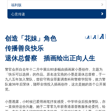
福利版
心意传递
创造「花妹」角色
传播善良快乐
退休总督察 插画绘出正向人生
警官会所自去年十二月中展出80多幅由插画家小墨创作、主题为
「快乐可以选择」的作品。原名连宝燕的小墨是退休总督察，于一
九八五年加入警队，曾驻守商业罪案调查科和警察学院等，效力警
队逾36年后荣休，随即全情投入插画创作，这次是她的首个公开展
览。
小墨透露，小时候已爱用画笔抒发感受，中学毕业后投身警队，亦
一直保持这份兴趣。她于二零零九年获香港基督教服务处委托，绘