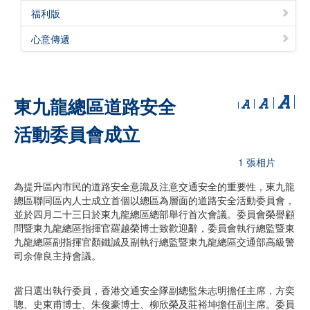
福利版
心意傳遞
東九龍總區道路安全
活動委員會成立
1 張相片
為提升區內市民的道路安全意識及注意交通安全的重要性，東九龍
總區聯同區內人士成立首個以總區為層面的道路安全活動委員會，
並於四月二十三日於東九龍總區總部舉行首次會議。委員會榮譽顧
問暨東九龍總區指揮官羅越榮博士致歡迎辭，委員會執行總監暨東
九龍總區副指揮官顏鐵誠及副執行總監暨東九龍總區交通部高級警
司余偉良主持會議。
當日選出執行委員，香港交通安全隊副總監朱志明擔任主席，方奕
聰、史東甫博士、朱俊豪博士、柳欣榮及莊裕坤擔任副主席。委員