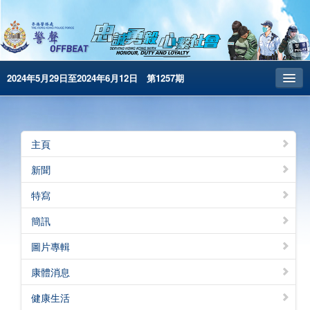
2024年5月29日至2024年6月12日 第1257期
主頁
昔日警聲
主頁
警務處主頁
新聞
简体版
特寫
English
簡訊
電子書版
圖片專輯
警聲特刊
康體消息
健康生活