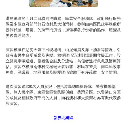
港島總區於五月二日聯同消防處、民眾安全服務隊、政府飛行服務
隊及多個政府部門於石澳村及大浪灣村，參與由南區民政事務處所
協調代號「暗窗」的跨部門演習，加強和各持份者的協作、應變及
災後處理能力。
演習模擬在惡劣天氣下出現塌樹、山泥傾瀉及海上湧浪等情況，引
致有市民生命受威脅及失蹤。救援隊伍迅速到場展開救援工作，設
立緊急車輛通道、傷者集合點及分流站，為傷者進行急救及醫療評
估。演習亦模擬兩條村受極端天氣影響，村民在警員、南區民政事
務處、區議員、地區服務及關愛隊伍協助下有序疏散，安全離開。
是次演習逾200名人員參與，包括港島總區衝鋒隊、警察機動部
隊、無人機小隊、東區警區警民關係組、柴灣分區、水警港口分區
的成員及相關政府部門的人員，而石澳村和大浪灣村亦有派代表參
與演習。
新界北總區