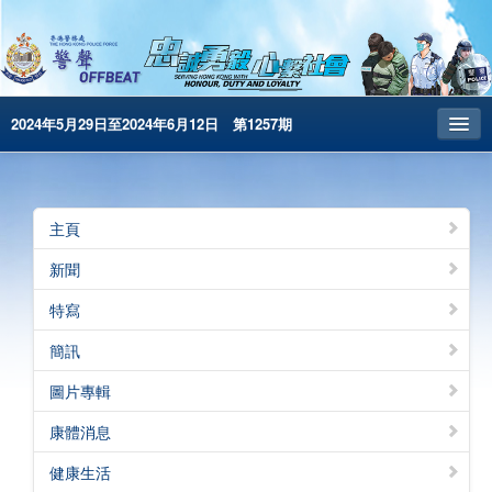
2024年5月29日至2024年6月12日 第1257期
主頁
昔日警聲
主頁
警務處主頁
新聞
简体版
特寫
English
簡訊
電子書版
圖片專輯
警聲特刊
康體消息
健康生活