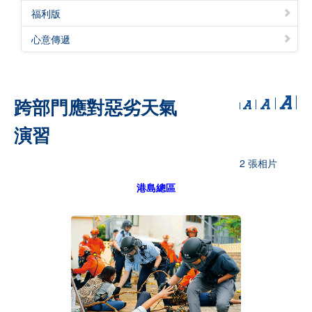
福利版
心意傳遞
跨部門應對惡劣天氣
演習
2 張相片
港島總區