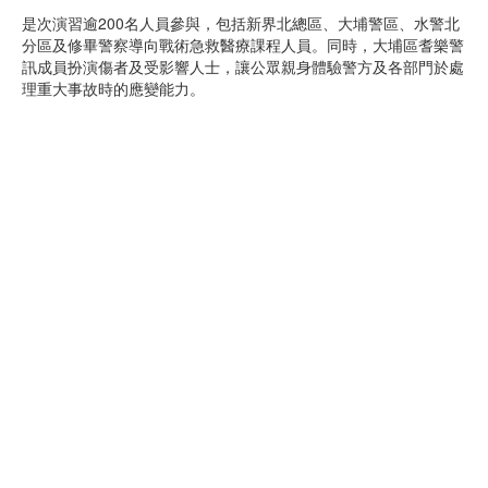
是次演習逾200名人員參與，包括新界北總區、大埔警區、水警北
分區及修畢警察導向戰術急救醫療課程人員。同時，大埔區耆樂警
訊成員扮演傷者及受影響人士，讓公眾親身體驗警方及各部門於處
理重大事故時的應變能力。