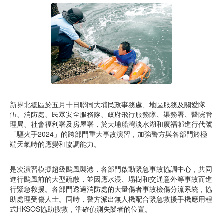
新界北總區於五月十日聯同大埔民政事務處、地區服務及關愛隊
伍、消防處、民眾安全服務隊、政府飛行服務隊、渠務署、醫院管
理局、社會福利署及房屋署，於大埔船灣淡水湖和廣福邨進行代號
「驅火手2024」的跨部門重大事故演習，加強警方與各部門於極
端天氣時的應變和協調能力。
是次演習模擬超級颱風襲港，各部門啟動緊急事故協調中心，共同
進行颱風前的大型疏散，並因應水浸、塌樹和交通意外等事故而進
行緊急救援。各部門透過消防處的大量傷者事故檢傷分流系統，協
助處理受傷人士。同時，警方派出無人機配合緊急救援手機應用程
式HKSOS協助搜救，準確偵測失蹤者的位置。