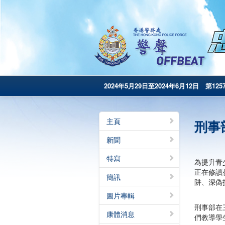
2024年5月29日至2024年6月12日 第125
主頁
刑事
新聞
特寫
為提升青
正在修讀
簡訊
阱、深偽
圖片專輯
刑事部在
康體消息
們教導學