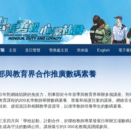
7期
主頁
昔日警聲
警務處主頁
简体版
English
電子書
部與教育界合作推廣數碼素養
少年對網絡陷阱的免疫力，刑事部於今年首季與教育界舉辦多個講座。刑
教育課程的200名準教師舉辦數碼素養、禁毒和保護兒童的講座。網絡安
技術、虛假資訊和相關教學資源等，以便準教師培養學生的數碼素養。
三至四月與「學校起動」計劃合作，於聯校教師專業發展日舉辦五場數碼
生成為守法的數碼公民。講座吸引約3 000名教職員踴躍參與。