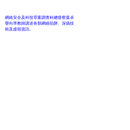
網絡安全及科技罪案調查科總督察葉卓
譽向準教師講述各類網絡陷阱、深偽技
術及虛假資訊。