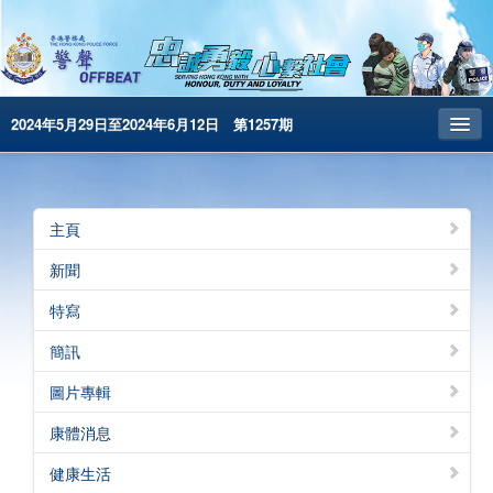
2024年5月29日至2024年6月12日 第1257期
主頁
昔日警聲
主頁
警務處主頁
新聞
简体版
特寫
English
簡訊
電子書版
圖片專輯
警聲特刊
康體消息
健康生活