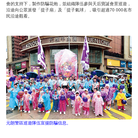
會的支持下，製作防騙花炮，並組織隊伍參與天后寶誕會景巡遊，
沿途向公眾派發「提子扇」及「提子氣球」，吸引超過70 000名市
民沿途觀看。
元朗警區巡遊隊伍宣揚防騙信息。