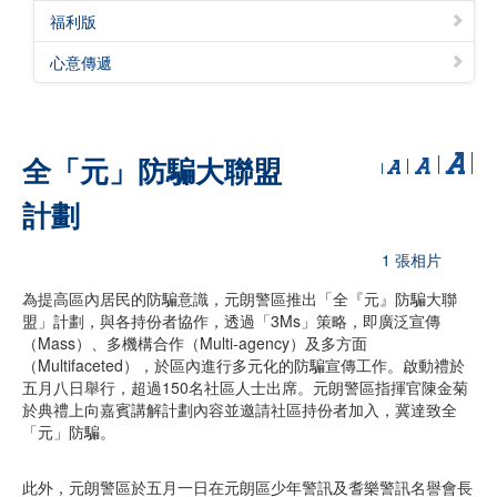
福利版
心意傳遞
全「元」防騙大聯盟
計劃
1 張相片
為提高區內居民的防騙意識，元朗警區推出「全『元』防騙大聯
盟」計劃，與各持份者協作，透過「3Ms」策略，即廣泛宣傳
（Mass）、多機構合作（Multi-agency）及多方面
（Multifaceted），於區內進行多元化的防騙宣傳工作。啟動禮於
五月八日舉行，超過150名社區人士出席。元朗警區指揮官陳金菊
於典禮上向嘉賓講解計劃內容並邀請社區持份者加入，冀達致全
「元」防騙。
此外，元朗警區於五月一日在元朗區少年警訊及耆樂警訊名譽會長