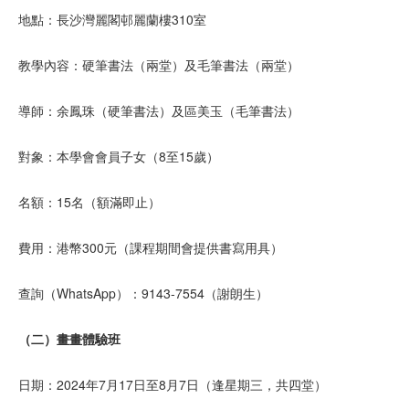
地點：長沙灣麗閣邨麗蘭樓310室
教學內容：硬筆書法（兩堂）及毛筆書法（兩堂）
導師：余鳳珠（硬筆書法）及區美玉（毛筆書法）
對象：本學會會員子女（8至15歲）
名額：15名（額滿即止）
費用：港幣300元（課程期間會提供書寫用具）
查詢（WhatsApp）：9143-7554（謝朗生）
（二）畫畫體驗班
日期：2024年7月17日至8月7日（逢星期三，共四堂）