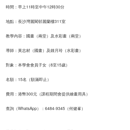
時間：早上11時至中午12時30分
地點：長沙灣麗閣邨麗蘭樓311室
教學內容：國畫（兩堂）及水彩畫（兩堂）
導師：黃志材（國畫）及鍾月玲（水彩畫）
對象：本學會會員子女（8至15歲）
名額：15名（額滿即止）
費用：港幣300元（課程期間會提供繪畫用具）
查詢（WhatsApp）：6484-9345（何健峯）