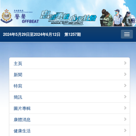
2024年5月29日至2024年6月12日 第1257期
主頁
昔日警聲
主頁
警務處主頁
新聞
简体版
特寫
English
簡訊
電子書版
圖片專輯
警聲特刊
康體消息
健康生活