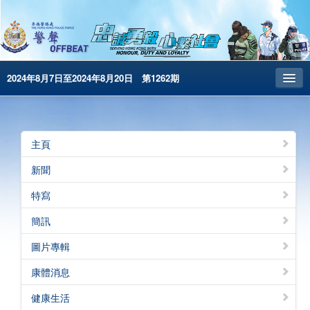
2024年8月7日至2024年8月20日 第1262期
主頁
昔日警聲
主頁
警務處主頁
新聞
简体版
特寫
English
簡訊
電子書版
圖片專輯
警聲特刊
康體消息
健康生活