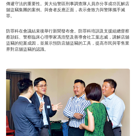
傳遞守法的重要性。黃大仙警區刑事調查隊人員亦分享成功瓦解店
舖盜竊集團的案例。與會者反應正面，表示會致力與警隊攜手滅
罪。
防罪科在會議結束後舉行新聞發布會。防罪科培訓及支援組總督察
蔡頴鈺、警察臨床心理學家馮浩堅及善導會社工葉志威，講解店舖
盜竊的犯案成因，並展示預防店舖盜竊的工具，提高市民與零售業
界對店舖盜竊的認識。