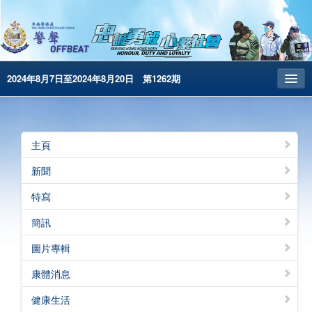
2024年8月7日至2024年8月20日 第1262期
主頁
昔日警聲
主頁
警務處主頁
新聞
简体版
特寫
English
簡訊
電子書版
圖片專輯
警聲特刊
康體消息
健康生活