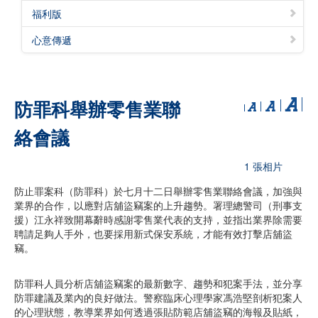
福利版
心意傳遞
防罪科舉辦零售業聯
絡會議
1 張相片
防止罪案科（防罪科）於七月十二日舉辦零售業聯絡會議，加強與
業界的合作，以應對店舖盜竊案的上升趨勢。署理總警司（刑事支
援）江永祥致開幕辭時感謝零售業代表的支持，並指出業界除需要
聘請足夠人手外，也要採用新式保安系統，才能有效打擊店舖盜
竊。
防罪科人員分析店舖盜竊案的最新數字、趨勢和犯案手法，並分享
防罪建議及業內的良好做法。警察臨床心理學家馮浩堅剖析犯案人
的心理狀態，教導業界如何透過張貼防範店舖盜竊的海報及貼紙，