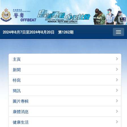
2024年8月7日至2024年8月20日 第1262期
主頁
昔日警聲
主頁
警務處主頁
新聞
简体版
特寫
English
簡訊
電子書版
圖片專輯
警聲特刊
康體消息
健康生活