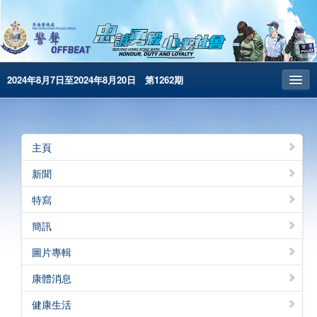
2024年8月7日至2024年8月20日 第1262期
主頁
昔日警聲
主頁
警務處主頁
新聞
简体版
特寫
English
簡訊
電子書版
圖片專輯
警聲特刊
康體消息
健康生活