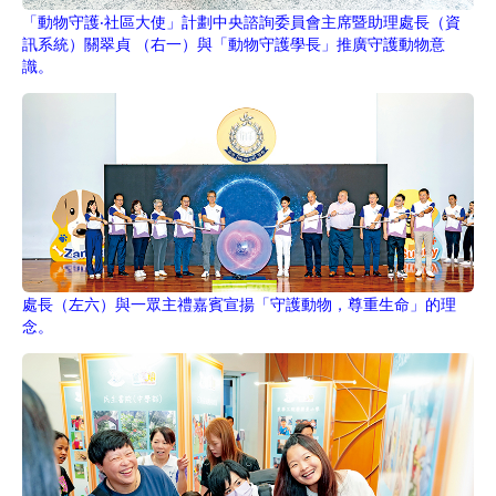
「動物守護‧社區大使」計劃中央諮詢委員會主席暨助理處長（資
訊系統）關翠貞 （右一）與「動物守護學長」推廣守護動物意
識。
處長（左六）與一眾主禮嘉賓宣揚「守護動物，尊重生命」的理
念。