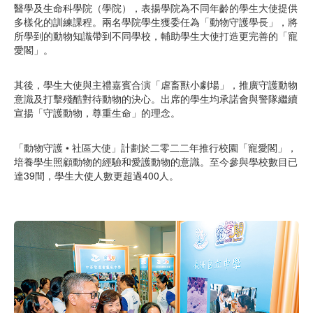
醫學及生命科學院（學院），表揚學院為不同年齡的學生大使提供
多樣化的訓練課程。兩名學院學生獲委任為「動物守護學長」，將
所學到的動物知識帶到不同學校，輔助學生大使打造更完善的「寵
愛閣」。
其後，學生大使與主禮嘉賓合演「虐畜獸小劇場」，推廣守護動物
意識及打擊殘酷對待動物的決心。出席的學生均承諾會與警隊繼續
宣揚「守護動物，尊重生命」的理念。
「動物守護 • 社區大使」計劃於二零二二年推行校園「寵愛閣」，
培養學生照顧動物的經驗和愛護動物的意識。至今參與學校數目已
達39間，學生大使人數更超過400人。