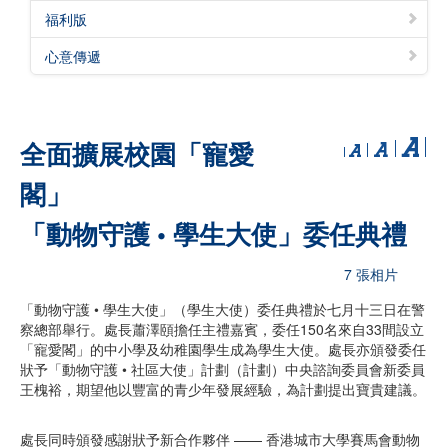
福利版
心意傳遞
全面擴展校園「寵愛
閣」
「動物守護 • 學生大使」委任典禮
7 張相片
「動物守護 • 學生大使」（學生大使）委任典禮於七月十三日在警
察總部舉行。處長蕭澤頤擔任主禮嘉賓，委任150名來自33間設立
「寵愛閣」的中小學及幼稚園學生成為學生大使。處長亦頒發委任
狀予「動物守護 • 社區大使」計劃（計劃）中央諮詢委員會新委員
王槐裕，期望他以豐富的青少年發展經驗，為計劃提出寶貴建議。
處長同時頒發感謝狀予新合作夥伴 —— 香港城市大學賽馬會動物