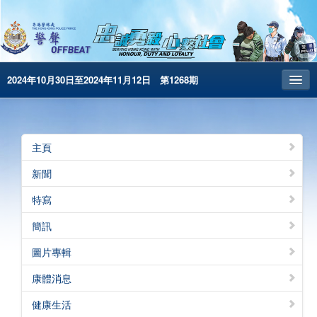
2024年10月30日至2024年11月12日 第1268期
主頁
昔日警聲
主頁
警務處主頁
新聞
简体版
特寫
English
簡訊
電子書版
圖片專輯
警聲特刊
康體消息
健康生活