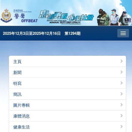
2025年12月3日至2025年12月16日 第1294期
主頁
昔日警聲
主頁
警務處主頁
新聞
简体版
特寫
English
簡訊
電子書版
圖片專輯
警聲特刊
康體消息
健康生活