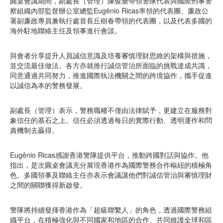
圓桌會議期間，副處長（管理）陳俊燊帶領警隊代表與國際刑事警
察組織內部監督辦公室總監Eugênio Ricas率領的代表團、廉政公
署副廉政專員兼執行處首長丘樹春帶領的代表團，以及代表多國的
海外駐地聯絡主任及領事進行會談。
與會者分享提升人員誠信意識及培養審慎理財思維的架構與措施，
並交流最佳做法。各方亦就推行誠信管治所面臨的挑戰達成共識，
同意通過共同努力，推進國際執法機關之間的跨境協作，攜手促進
以誠信為本的警務發展。
副處長（管理）表示，警務職權不僅由法律賦予，更建立在服務對
象信任的基石之上。信任必須透過每日的實際行動、透明運作和問
責機制去贏得。
Eugênio Ricas感謝香港警隊提供平台，推動跨國對話與協作。他
指出，是次圓桌會議充分展現香港作為國際警務合作樞紐的積極角
色。多國領事及聯絡主任亦表示會議讓他們對誠信管治與審慎理財
之間的關聯獲得新啟發。
警隊將持續發揮香港作為「超級聯繫人」的角色，透過國際警務組
織平台，在積極強化與不同國家和地區的合作、共同維護全球和區