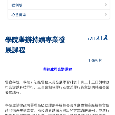
福利版
心意傳遞
學院舉辦持續專業發
展課程
1 張相片
與律政司合辦課程
警察學院（學院）初級警務人員發展學習科於十月二十三日與律政
司合辦以科技罪行、三合會相關罪行及窺淫罪行為主題的持續專業
發展課程。
學院邀請律政司署理高級助理刑事檢控專員李庭偉和高級檢控官黎
靖頎擔任主講嘉賓。兩位講者以深入淺出的方式講解法例，並進行