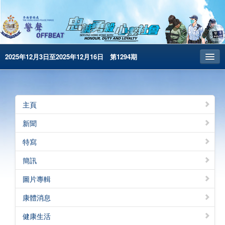
2025年12月3日至2025年12月16日 第1294期
主頁
昔日警聲
主頁
警務處主頁
新聞
简体版
特寫
English
簡訊
電子書版
圖片專輯
警聲特刊
康體消息
健康生活