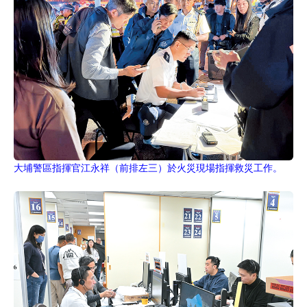
大埔警區指揮官江永祥（前排左三）於火災現場指揮救災工作。