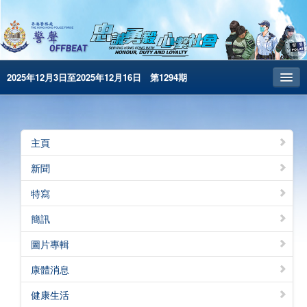
2025年12月3日至2025年12月16日 第1294期
主頁
昔日警聲
主頁
警務處主頁
新聞
简体版
特寫
English
簡訊
電子書版
圖片專輯
警聲特刊
康體消息
健康生活