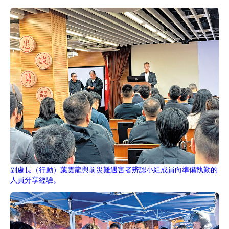
副處長（行動）葉雲龍與前災難遇害者辨認小組成員向準備執勤的
人員分享經驗。