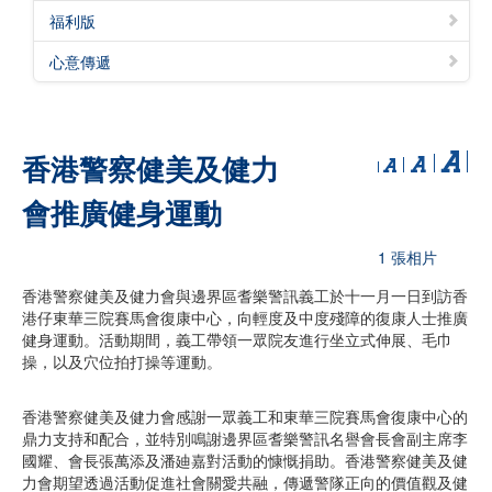
福利版
心意傳遞
香港警察健美及健力
會推廣健身運動
1 張相片
香港警察健美及健力會與邊界區耆樂警訊義工於十一月一日到訪香
港仔東華三院賽馬會復康中心，向輕度及中度殘障的復康人士推廣
健身運動。活動期間，義工帶領一眾院友進行坐立式伸展、毛巾
操，以及穴位拍打操等運動。
香港警察健美及健力會感謝一眾義工和東華三院賽馬會復康中心的
鼎力支持和配合，並特別鳴謝邊界區耆樂警訊名譽會長會副主席李
國耀、會長張萬添及潘廸嘉對活動的慷慨捐助。香港警察健美及健
力會期望透過活動促進社會關愛共融，傳遞警隊正向的價值觀及健