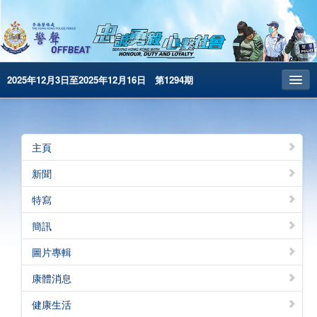
2025年12月3日至2025年12月16日 第1294期
主頁
昔日警聲
主頁
警務處主頁
新聞
简体版
特寫
English
簡訊
電子書版
圖片專輯
警聲特刊
康體消息
健康生活