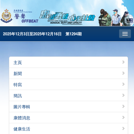
2025年12月3日至2025年12月16日 第1294期
主頁
昔日警聲
主頁
警務處主頁
新聞
简体版
特寫
English
簡訊
電子書版
圖片專輯
警聲特刊
康體消息
健康生活